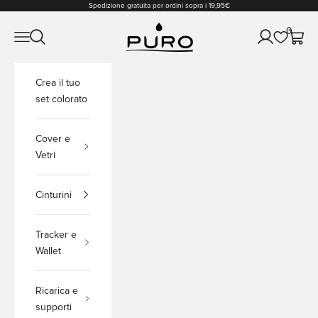
Vai al contenuto
Spedizione gratuita per ordini sopra i 19,95€
PURO Shop
0
Apri il menu di navigazione
Mostra il menu di ricerca
Mostra accou
Mostra 
Crea il tuo
set colorato
Cover e
Vetri
Cinturini
Tracker e
Wallet
Ricarica e
supporti