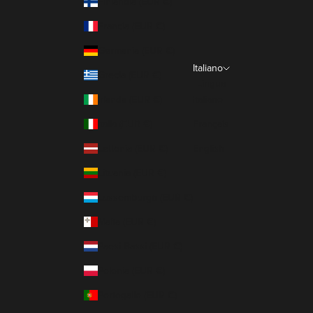
Finlandia (EUR €)
Francia (EUR €)
Germania (EUR €)
Italiano
Grecia (EUR €)
Lingua
Irlanda (EUR €)
Italiano
Italia (EUR €)
Français
Lettonia (EUR €)
English
Lituania (EUR €)
Lussemburgo (EUR €)
Malta (EUR €)
Paesi Bassi (EUR €)
Polonia (EUR €)
Portogallo (EUR €)