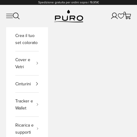
Vai al contenuto
Spedizione gratuita per ordini sopra i 19,95€
PURO Shop
0
Apri il menu di navigazione
Mostra il menu di ricerca
Mostra accou
Mostra 
Crea il tuo
set colorato
Cover e
Vetri
Cinturini
Tracker e
Wallet
Ricarica e
supporti