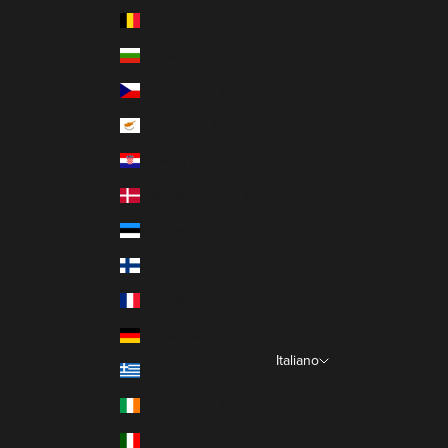
Belgio (EUR €)
Bulgaria (EUR €)
Cechia (EUR €)
Cipro (EUR €)
Croazia (EUR €)
Danimarca (EUR €)
Estonia (EUR €)
Finlandia (EUR €)
Francia (EUR €)
Germania (EUR €)
Italiano
Grecia (EUR €)
Lingua
Irlanda (EUR €)
Italiano
Italia (EUR €)
Français