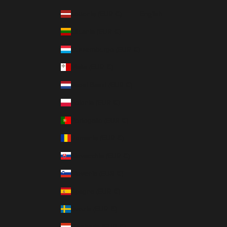
Lettonia (EUR €)
English
Lituania (EUR €)
Lussemburgo (EUR €)
Malta (EUR €)
Paesi Bassi (EUR €)
Polonia (EUR €)
Portogallo (EUR €)
Romania (EUR €)
Slovacchia (EUR €)
Slovenia (EUR €)
Spagna (EUR €)
Svezia (EUR €)
Ungheria (EUR €)