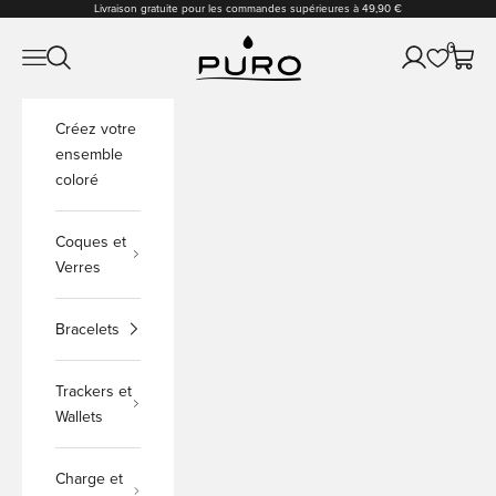
Passer au contenu
Livraison gratuite pour les commandes supérieures à 49,90 €
PURO Shop
0
Ouvrir la navigation
Ouvrir la recherche
Ouvrir le comp
Voir le
Créez votre
ensemble
coloré
Coques et
Verres
Bracelets
Trackers et
Wallets
Charge et