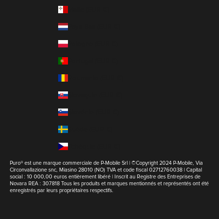
Malte (EUR €)
Pays-Bas (EUR €)
Pologne (EUR €)
Portugal (EUR €)
Roumanie (EUR €)
Slovaquie (EUR €)
Slovénie (EUR €)
Suède (EUR €)
Tchéquie (EUR €)
Puro® est une marque commerciale de P-Mobile Srl | ©Copyright 2024 P-Mobile, Via
Circonvallazione snc, Miasino 28010 (NO) TVA et code fiscal 02712760038 | Capital
social : 10 000,00 euros entièrement libéré | Inscrit au Registre des Entreprises de
Novara REA : 307818 Tous les produits et marques mentionnés et représentés ont été
enregistrés par leurs propriétaires respectifs.