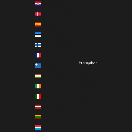
Croatie (EUR €)
Danemark (EUR €)
Espagne (EUR €)
Estonie (EUR €)
Finlande (EUR €)
France (EUR €)
Français
Grèce (EUR €)
Langue
Hongrie (EUR €)
English
Irlande (EUR €)
Français
Italie (EUR €)
Italiano
Lettonie (EUR €)
Lituanie (EUR €)
Luxembourg (EUR €)