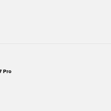
ques Samsung
7 Pro