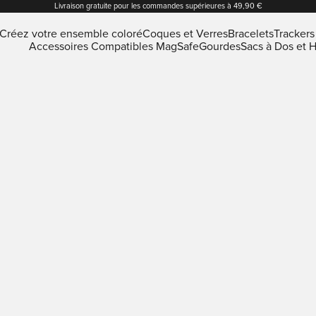
Livraison gratuite pour les commandes supérieures à 49,90 €
Créez votre ensemble coloré
Coques et Verres
Bracelets
Trackers
Accessoires Compatibles MagSafe
Gourdes
Sacs à Dos et 