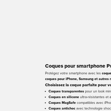
Prix de vente
Prix de 
€29,95
€14,99
Noir
Transpar
Coques pour smartphone Pur
Protégez votre smartphone avec les
coque
coques pour iPhone, Samsung et autres
Choisissez la coque parfaite pour 
Coques transparentes
pour un look mini
Coques en silicone
ultra-résistantes et
Coques MagSafe
compatibles avec iPhon
Coques antichoc
avec technologie shock