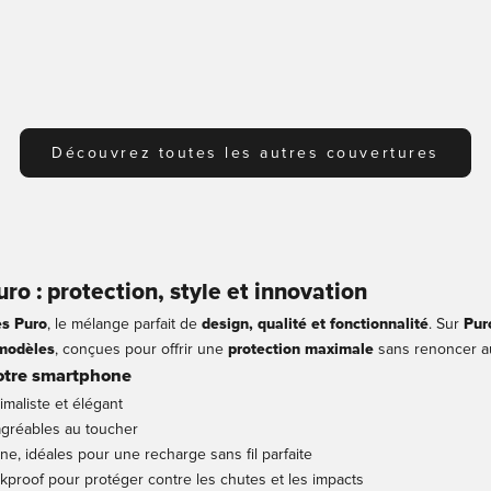
vente
Prix de vente
€19,99
ent
Noir
Découvrez toutes les autres couvertures
o : protection, style et innovation
s Puro
, le mélange parfait de
design, qualité et fonctionnalité
. Sur
Puro
 modèles
, conçues pour offrir une
protection maximale
sans renoncer au
votre smartphone
maliste et élégant
 agréables au toucher
e, idéales pour une recharge sans fil parfaite
proof pour protéger contre les chutes et les impacts