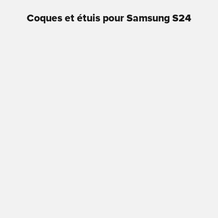
Coques et étuis pour Samsung S24
3 Nude pour Samsung
Verre Trempé Série ‘Frame
Glue’ Pour Samsung S26