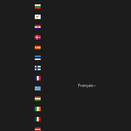
Bulgarie (EUR €)
Chypre (EUR €)
Croatie (EUR €)
Danemark (EUR €)
Espagne (EUR €)
Estonie (EUR €)
Finlande (EUR €)
France (EUR €)
Français
Grèce (EUR €)
Langue
Hongrie (EUR €)
Italiano
Irlande (EUR €)
Français
Italie (EUR €)
English
Lettonie (EUR €)