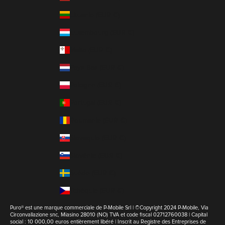
Lituanie (EUR €)
Luxembourg (EUR €)
Malte (EUR €)
Pays-Bas (EUR €)
Pologne (EUR €)
Portugal (EUR €)
Roumanie (EUR €)
Slovaquie (EUR €)
Slovénie (EUR €)
Suède (EUR €)
Tchéquie (EUR €)
Puro® est une marque commerciale de P-Mobile Srl | ©Copyright 2024 P-Mobile, Via
Circonvallazione snc, Miasino 28010 (NO) TVA et code fiscal 02712760038 | Capital
social : 10 000,00 euros entièrement libéré | Inscrit au Registre des Entreprises de