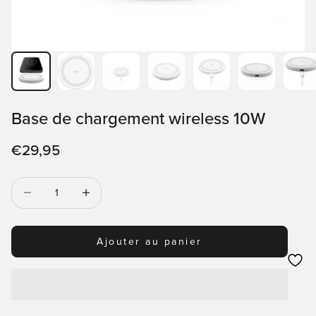
Base de chargement wireless 10W
Prix de vente
€29,95
Diminuer la quantité
Diminuer la quantité
Ajouter au panier