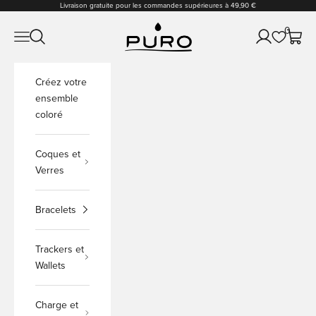
Passer au contenu
Livraison gratuite pour les commandes supérieures à 49,90 €
PURO Shop
0
Ouvrir la navigation
Ouvrir la recherche
Ouvrir le comp
Voir le
Créez votre
ensemble
coloré
Coques et
Verres
Bracelets
Trackers et
Wallets
Charge et