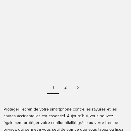
Protection écran en
Verre trempé de
verre trempé
protection individuel
Antimicrobien pour 13
pour les lentilles
Pro Max
Samsung Galaxy S24
Prix de vente
Prix de vente
€19,99
€14,99
Transparent
Transparent
1
2
Protéger l’écran de votre smartphone contre les rayures et les
chutes accidentelles est essentiel. Aujourd’hui, vous pouvez
également protéger votre confidentialité grâce au
verre trempé
privacy
, qui permet à vous seul de voir ce que vous tapez ou lisez