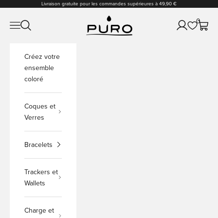
Passer au contenu
Livraison gratuite pour les commandes supérieures à 49,90 €
PURO Shop
0
Ouvrir la navigation
Ouvrir la recherche
Ouvrir le comp
Voir le
Créez votre
ensemble
coloré
Coques et
Verres
Bracelets
Trackers et
Wallets
Charge et