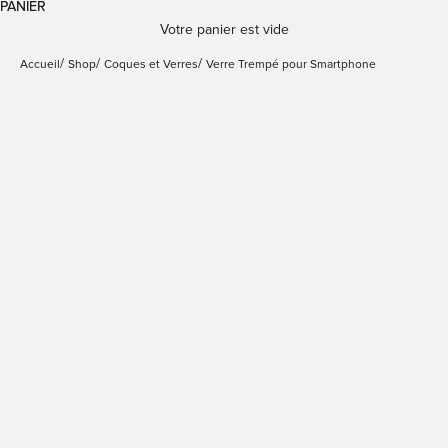
PANIER
Votre panier est vide
Accueil
Shop
Coques et Verres
Verre Trempé pour Smartphone
EN RUPTURE
Verre trempé avec cadre
Verre trempé avec cadre
avec applicateur inclus
avec applicateur inclus
pour iPhone 17
pour iPhone Air