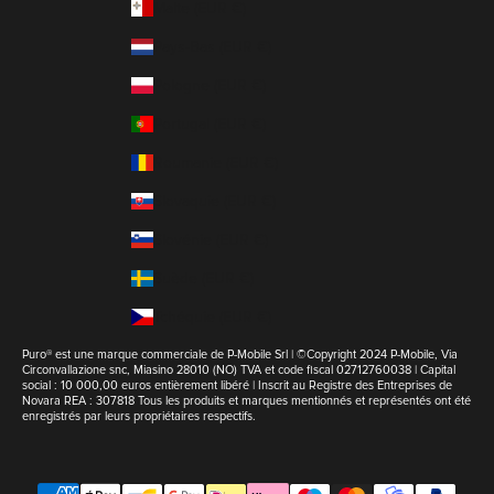
Malte (EUR €)
Pays-Bas (EUR €)
Pologne (EUR €)
Portugal (EUR €)
Roumanie (EUR €)
Slovaquie (EUR €)
Slovénie (EUR €)
Suède (EUR €)
Tchéquie (EUR €)
Puro® est une marque commerciale de P-Mobile Srl | ©Copyright 2024 P-Mobile, Via
Circonvallazione snc, Miasino 28010 (NO) TVA et code fiscal 02712760038 | Capital
social : 10 000,00 euros entièrement libéré | Inscrit au Registre des Entreprises de
Novara REA : 307818 Tous les produits et marques mentionnés et représentés ont été
enregistrés par leurs propriétaires respectifs.