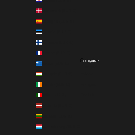
Croatie (EUR €)
Danemark (EUR €)
Espagne (EUR €)
Estonie (EUR €)
Finlande (EUR €)
France (EUR €)
Français
Grèce (EUR €)
Langue
Hongrie (EUR €)
Italiano
Irlande (EUR €)
Français
Italie (EUR €)
English
Lettonie (EUR €)
Lituanie (EUR €)
Luxembourg (EUR €)