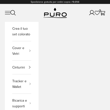
Vai al contenuto
Spedizione gratuita per ordini sopra i 19,95€
PURO Shop
0
Apri il menu di navigazione
Mostra il menu di ricerca
Mostra accou
Mostra 
Crea il tuo
set colorato
Cover e
Vetri
Cinturini
Tracker e
Wallet
Ricarica e
supporti