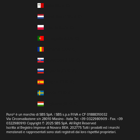
Malta (EUR €)
Paesi Bassi (EUR €)
Polonia (EUR €)
Portogallo (EUR €)
Romania (EUR €)
Slovacchia (EUR €)
Slovenia (EUR €)
Spagna (EUR €)
Svezia (EUR €)
Ungheria (EUR €)
Puro® è un marchio di SBS SpA. | SBS s.p.a P.IVA e CF 01888310032
Via Circonvallazione s/n 28010 Miasino - Italia Tel. +39 0322980909 - Fax. +39
0322980910 Copyright © 2025 SBS SpA. All Right Reserved
Iscritta al Registro Imprese di Novara REA: 202775 Tutti i prodotti ed i marchi
menzionati e rappresentati sono stati registrati dai loro rispettivi proprietari.