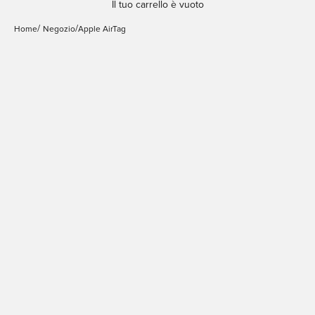
Il tuo carrello è vuoto
Home
Negozio
Apple AirTag
Portachiavi texture
effetto naturale SKY con
gancio per Airtag
Prezzo scontato
€14,99