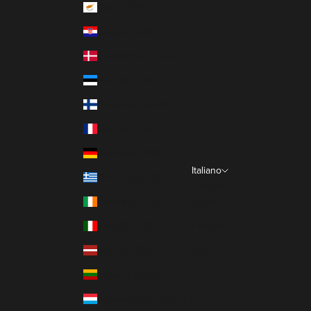
Cipro (EUR €)
Croazia (EUR €)
Danimarca (EUR €)
Estonia (EUR €)
Finlandia (EUR €)
Francia (EUR €)
Germania (EUR €)
Italiano
Grecia (EUR €)
Lingua
Irlanda (EUR €)
English
Italia (EUR €)
Français
Lettonia (EUR €)
Italiano
Lituania (EUR €)
Lussemburgo (EUR €)