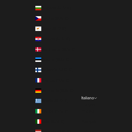
Bulgaria (EUR €)
Cechia (EUR €)
Cipro (EUR €)
Croazia (EUR €)
Danimarca (EUR €)
Estonia (EUR €)
Finlandia (EUR €)
Francia (EUR €)
Germania (EUR €)
Italiano
Grecia (EUR €)
Lingua
Irlanda (EUR €)
English
Italia (EUR €)
Français
Lettonia (EUR €)
Italiano