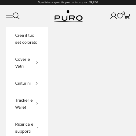
Vai al contenuto
Spedizione gratuita per ordini sopra i 19,95€
PURO Shop
0
Apri il menu di navigazione
Mostra il menu di ricerca
Mostra accou
Mostra 
Crea il tuo
set colorato
Cover e
Vetri
Cinturini
Tracker e
Wallet
Ricarica e
supporti