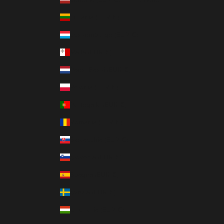
Lituania (EUR €)
Lussemburgo (EUR €)
Malta (EUR €)
Paesi Bassi (EUR €)
Polonia (EUR €)
Portogallo (EUR €)
Romania (EUR €)
Slovacchia (EUR €)
Slovenia (EUR €)
Spagna (EUR €)
Svezia (EUR €)
Ungheria (EUR €)