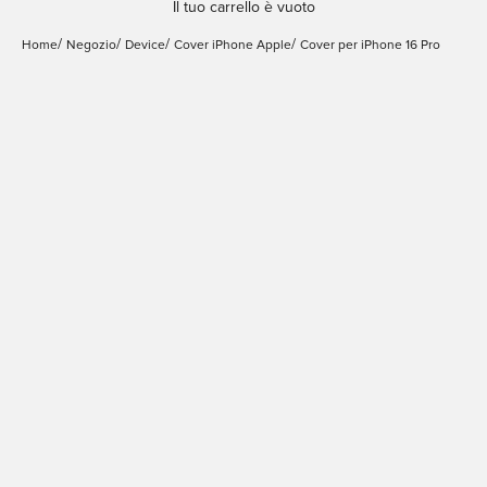
Il tuo carrello è vuoto
Home
Negozio
Device
Cover iPhone Apple
Cover per iPhone 16 Pro
Cover 0.3 Nude per
Cover 03 Nude Mag per
iPhone 16 Pro
iPhone 16 Pro
Prezzo scontato
Prezzo scontato
€14,99
€24,95
Trasparente
Trasparente