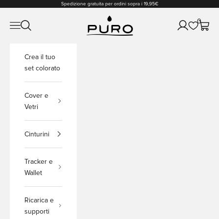
Vai al contenuto
Spedizione gratuita per ordini sopra i 19,95€
PURO Shop
0
Apri il menu di navigazione
Mostra il menu di ricerca
Mostra accou
Mostra 
Crea il tuo
set colorato
Cover e
Vetri
Cinturini
Tracker e
Wallet
Ricarica e
supporti