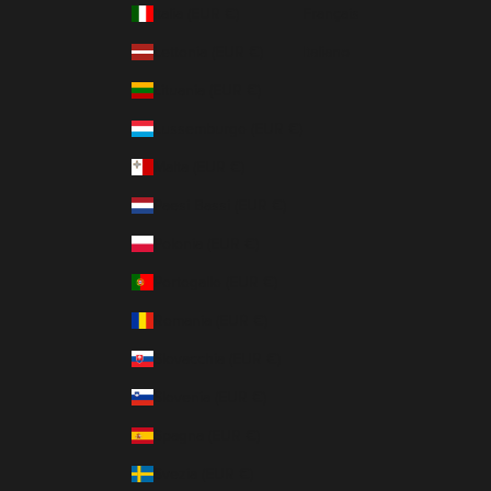
Italia (EUR €)
Français
Lettonia (EUR €)
Italiano
Lituania (EUR €)
Lussemburgo (EUR €)
Malta (EUR €)
Paesi Bassi (EUR €)
Polonia (EUR €)
Portogallo (EUR €)
Romania (EUR €)
Slovacchia (EUR €)
Slovenia (EUR €)
Spagna (EUR €)
Svezia (EUR €)