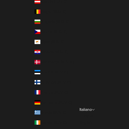
Austria (EUR €)
Belgio (EUR €)
Bulgaria (EUR €)
Cechia (EUR €)
Cipro (EUR €)
Croazia (EUR €)
Danimarca (EUR €)
Estonia (EUR €)
Finlandia (EUR €)
Francia (EUR €)
Germania (EUR €)
Italiano
Grecia (EUR €)
Lingua
Irlanda (EUR €)
English