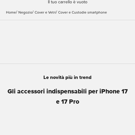
Il tuo carrello è vuoto
Home
Negozio
Cover e Vetri
Cover e Custodie smartphone
Cover Apple
Cover Samsung
Le novità più in trend
Gli accessori indispensabili per iPhone 17
e 17 Pro