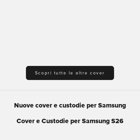
Cover 0.3 Nude per iPhone 16
Cover 03 Nude M
Pro
16 Pro
Prezzo scontato
Prezzo scontato
€14,99
€24,95
Trasparente
Trasparente
Scopri tutte le altre cover
Nuove cover e custodie per Samsung
Cover e Custodie per Samsung S26