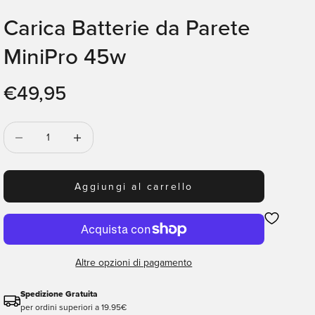
Carica Batterie da Parete
MiniPro 45w
Prezzo scontato
€49,95
Diminuisci quantità
Diminuisci quantità
Aggiungi al carrello
Altre opzioni di pagamento
Spedizione Gratuita
per ordini superiori a 19.95€