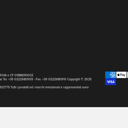
a P.IVA e CF 01888310032
Italia Tel. +39 0322980909 - Fax. +39 0322980910 Copyright © 2025
202775 Tutti i prodotti ed i marchi menzionati e rappresentati sono