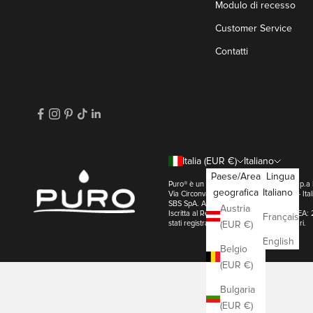
Modulo di recesso
Customer Service
Contatti
Italia (EUR €)
Italiano
Paese/Area
Lingua
Puro® è un marchio di SBS SpA. | SBS s.p.
geografica
Italiano
Via Circonvallazione s/n 28010 Miasino - 
SBS SpA. All Right Reserved
Austria
Iscritta al Registro Imprese di Novara REA: 
Français
stati registrati dai loro rispettivi proprietari.
(EUR €)
English
Belgio
(EUR €)
Bulgaria
(EUR €)