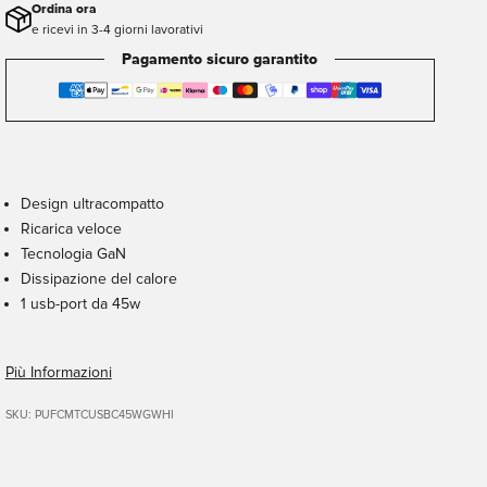
Ordina ora
e ricevi in 3-4 giorni lavorativi
Pagamento sicuro garantito
Design ultracompatto
Ricarica veloce
Tecnologia GaN
Dissipazione del calore
1 usb-port da 45w
Più Informazioni
SKU: PUFCMTCUSBC45WGWHI