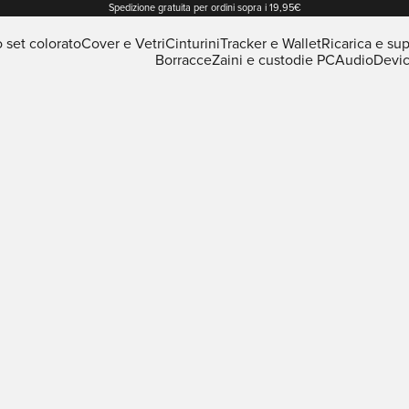
Spedizione gratuita per ordini sopra i 19,95€
o set colorato
Cover e Vetri
Cinturini
Tracker e Wallet
Ricarica e sup
Borracce
Zaini e custodie PC
Audio
Devi