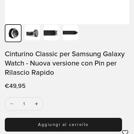
Cinturino Classic per Samsung Galaxy
Watch - Nuova versione con Pin per
Rilascio Rapido
Prezzo scontato
€49,95
Diminuisci quantità
Diminuisci quantità
Aggiungi al carrello