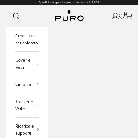
Vai al contenuto
Spedizione gratuita per ordini sopra i 19,95€
PURO Shop
0
Apri il menu di navigazione
Mostra il menu di ricerca
Mostra accou
Mostra 
Crea il tuo
set colorato
Cover e
Vetri
Cinturini
Tracker e
Wallet
Ricarica e
supporti