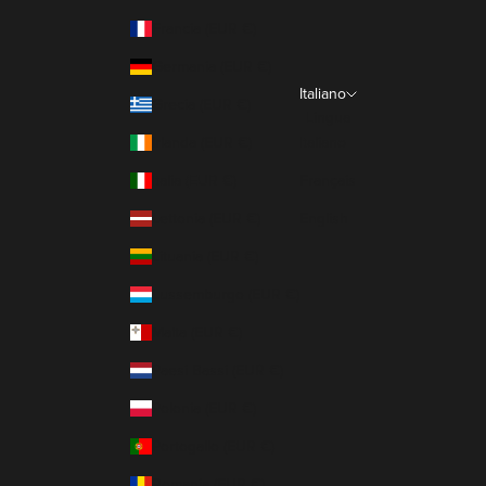
Francia (EUR €)
Germania (EUR €)
Italiano
Grecia (EUR €)
Lingua
Irlanda (EUR €)
Italiano
Italia (EUR €)
Français
Lettonia (EUR €)
English
Lituania (EUR €)
Lussemburgo (EUR €)
Malta (EUR €)
Paesi Bassi (EUR €)
Polonia (EUR €)
Portogallo (EUR €)
Romania (EUR €)