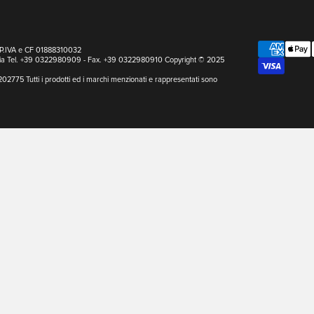
a P.IVA e CF 01888310032
Italia Tel. +39 0322980909 - Fax. +39 0322980910 Copyright © 2025
202775 Tutti i prodotti ed i marchi menzionati e rappresentati sono