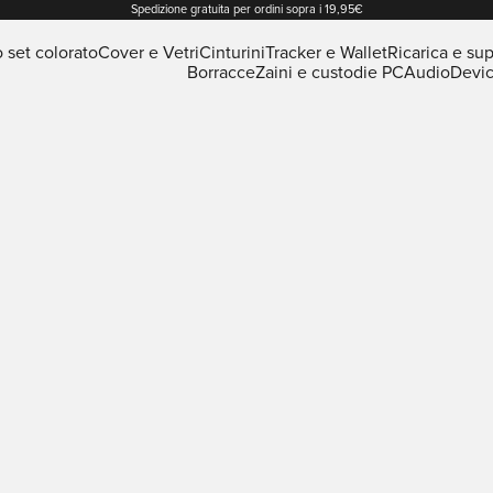
Spedizione gratuita per ordini sopra i 19,95€
o set colorato
Cover e Vetri
Cinturini
Tracker e Wallet
Ricarica e sup
Borracce
Zaini e custodie PC
Audio
Devi