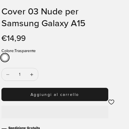
Cover 03 Nude per
Samsung Galaxy A15
Prezzo scontato
€14,99
Colore:
Trasparente
Trasparente
Diminuisci quantità
Diminuisci quantità
Aggiungi al carrello
Spedizione Gratuita