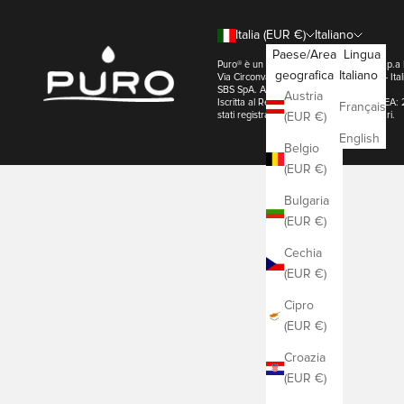
Italia (EUR €)
Italiano
Paese/Area
Lingua
Puro® è un marchio di SBS SpA. | SBS s.p.
geografica
Italiano
Via Circonvallazione s/n 28010 Miasino - 
SBS SpA. All Right Reserved
Austria
Iscritta al Registro Imprese di Novara REA: 
Français
stati registrati dai loro rispettivi proprietari.
(EUR €)
English
Belgio
(EUR €)
Bulgaria
(EUR €)
Cechia
(EUR €)
Cipro
(EUR €)
Croazia
(EUR €)