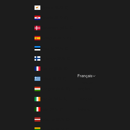
Chypre (EUR €)
Croatie (EUR €)
Danemark (EUR €)
Espagne (EUR €)
Estonie (EUR €)
Finlande (EUR €)
France (EUR €)
Français
Grèce (EUR €)
Langue
Hongrie (EUR €)
English
Irlande (EUR €)
Français
Italie (EUR €)
Italiano
Lettonie (EUR €)
Lituanie (EUR €)