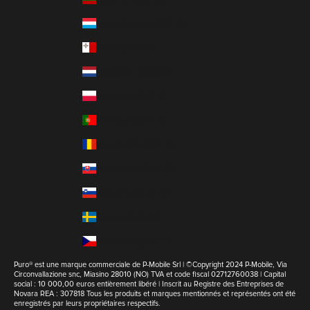
Luxembourg (EUR €)
Malte (EUR €)
Pays-Bas (EUR €)
Pologne (EUR €)
Portugal (EUR €)
Roumanie (EUR €)
Slovaquie (EUR €)
Slovénie (EUR €)
Suède (EUR €)
Tchéquie (EUR €)
Puro® est une marque commerciale de P-Mobile Srl | ©Copyright 2024 P-Mobile, Via
Circonvallazione snc, Miasino 28010 (NO) TVA et code fiscal 02712760038 | Capital
social : 10 000,00 euros entièrement libéré | Inscrit au Registre des Entreprises de
Novara REA : 307818 Tous les produits et marques mentionnés et représentés ont été
enregistrés par leurs propriétaires respectifs.