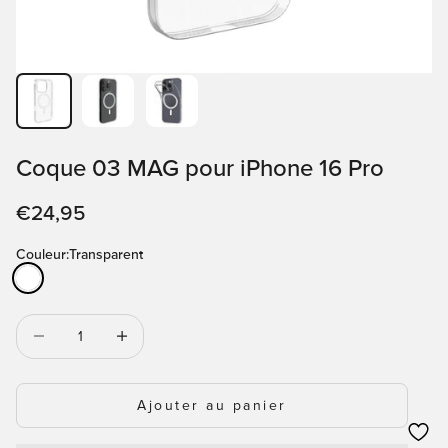
Coque 03 MAG pour iPhone 16 Pro
Prix de vente
€24,95
Couleur:
Transparent
Transparent
Diminuer la quantité
Diminuer la quantité
Ajouter au panier