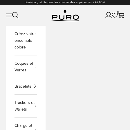
Passer au contenu
Livraison gratuite pour les commandes supérieures à 49,90 €
PURO Shop
0
Ouvrir la navigation
Ouvrir la recherche
Ouvrir le comp
Voir le
Créez votre
ensemble
coloré
Coques et
Verres
Bracelets
Trackers et
Wallets
Charge et