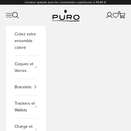
Passer au contenu
Livraison gratuite pour les commandes supérieures à 49,90 €
PURO Shop
0
Ouvrir la navigation
Ouvrir la recherche
Ouvrir le comp
Voir le
Créez votre
ensemble
coloré
Coques et
Verres
Bracelets
Trackers et
Wallets
Charge et