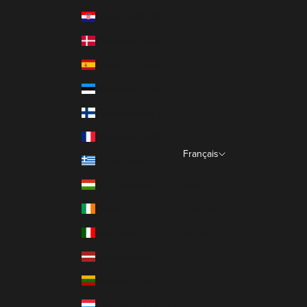
Croatie (EUR €)
Danemark (EUR €)
Espagne (EUR €)
Estonie (EUR €)
Finlande (EUR €)
France (EUR €)
Français
Grèce (EUR €)
Langue
Hongrie (EUR €)
Italiano
Irlande (EUR €)
Français
Italie (EUR €)
English
Lettonie (EUR €)
Lituanie (EUR €)
Luxembourg (EUR €)