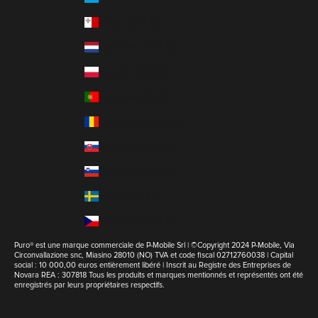
Malte (EUR €)
Pays-Bas (EUR €)
Pologne (EUR €)
Portugal (EUR €)
Roumanie (EUR €)
Slovaquie (EUR €)
Slovénie (EUR €)
Suède (EUR €)
Tchéquie (EUR €)
Puro® est une marque commerciale de P-Mobile Srl | ©Copyright 2024 P-Mobile, Via
Circonvallazione snc, Miasino 28010 (NO) TVA et code fiscal 02712760038 | Capital
social : 10 000,00 euros entièrement libéré | Inscrit au Registre des Entreprises de
Novara REA : 307818 Tous les produits et marques mentionnés et représentés ont été
enregistrés par leurs propriétaires respectifs.