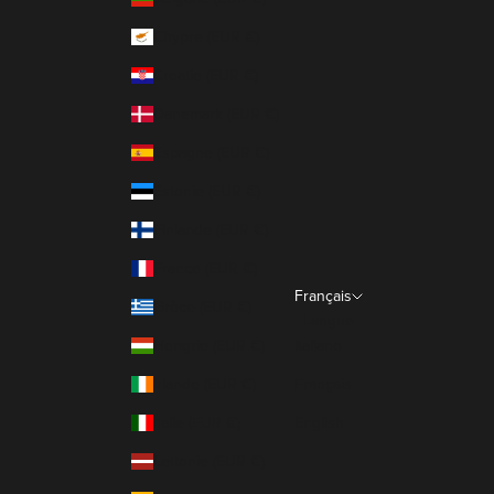
Chypre (EUR €)
Croatie (EUR €)
Danemark (EUR €)
Espagne (EUR €)
Estonie (EUR €)
Finlande (EUR €)
France (EUR €)
Français
Grèce (EUR €)
Langue
Hongrie (EUR €)
Italiano
Irlande (EUR €)
Français
Italie (EUR €)
English
Lettonie (EUR €)