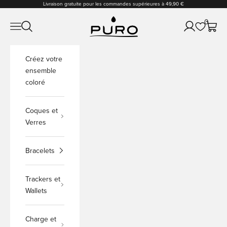
Passer au contenu
Livraison gratuite pour les commandes supérieures à 49,90 €
PURO Shop
0
Ouvrir la navigation
Ouvrir la recherche
Ouvrir le comp
Voir le
Créez votre
ensemble
coloré
Coques et
Verres
Bracelets
Trackers et
Wallets
Charge et