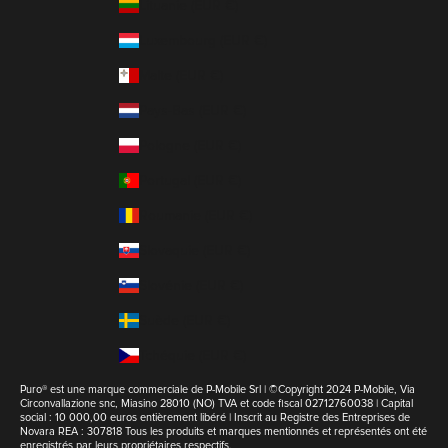
Lituanie (EUR €)
Luxembourg (EUR €)
Malte (EUR €)
Pays-Bas (EUR €)
Pologne (EUR €)
Portugal (EUR €)
Roumanie (EUR €)
Slovaquie (EUR €)
Slovénie (EUR €)
Suède (EUR €)
Tchéquie (EUR €)
Puro® est une marque commerciale de P-Mobile Srl | ©Copyright 2024 P-Mobile, Via
Circonvallazione snc, Miasino 28010 (NO) TVA et code fiscal 02712760038 | Capital
social : 10 000,00 euros entièrement libéré | Inscrit au Registre des Entreprises de
Novara REA : 307818 Tous les produits et marques mentionnés et représentés ont été
enregistrés par leurs propriétaires respectifs.