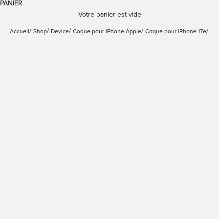
PANIER
Votre panier est vide
Accueil
Shop
Device
Coque pour iPhone Apple
Coque pour iPhone 17e/ 16e
Coque 03 Nude pour
Verre trempé standard
iPhone 17e/16e
pour iPhone 17e/16e
Prix de vente
Prix de vente
€14,99
€19,99