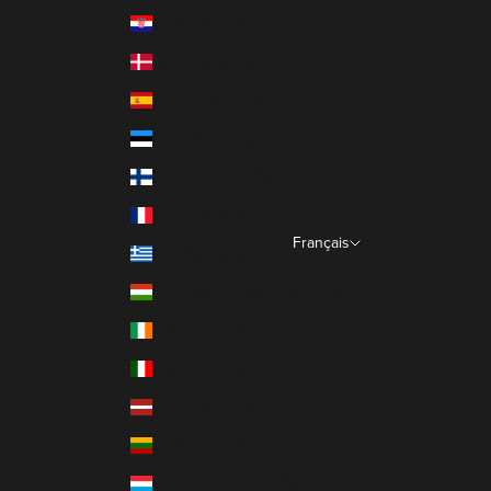
Croatie (EUR €)
Danemark (EUR €)
Espagne (EUR €)
Estonie (EUR €)
Finlande (EUR €)
France (EUR €)
Français
Grèce (EUR €)
Langue
Hongrie (EUR €)
Italiano
Irlande (EUR €)
Français
Italie (EUR €)
English
Lettonie (EUR €)
Lituanie (EUR €)
Luxembourg (EUR €)