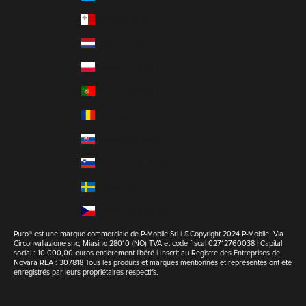
Malte (EUR €)
Pays-Bas (EUR €)
Pologne (EUR €)
Portugal (EUR €)
Roumanie (EUR €)
Slovaquie (EUR €)
Slovénie (EUR €)
Suède (EUR €)
Tchéquie (EUR €)
Puro® est une marque commerciale de P-Mobile Srl | ©Copyright 2024 P-Mobile, Via
Circonvallazione snc, Miasino 28010 (NO) TVA et code fiscal 02712760038 | Capital
social : 10 000,00 euros entièrement libéré | Inscrit au Registre des Entreprises de
Novara REA : 307818 Tous les produits et marques mentionnés et représentés ont été
enregistrés par leurs propriétaires respectifs.