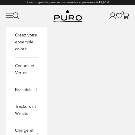
Passer au contenu
Livraison gratuite pour les commandes supérieures à 49,90 €
PURO Shop
0
Ouvrir la navigation
Ouvrir la recherche
Ouvrir le comp
Voir le
Créez votre
ensemble
coloré
Coques et
Verres
Bracelets
Trackers et
Wallets
Charge et