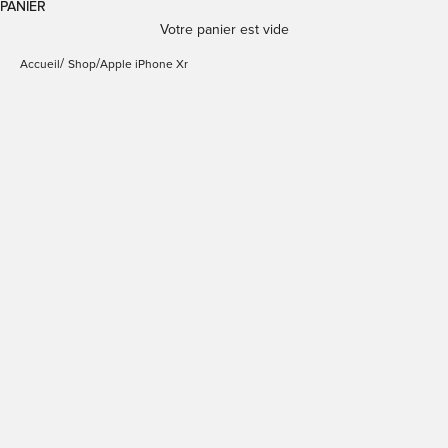
PANIER
Votre panier est vide
Accueil
Shop
Apple iPhone Xr
Coque amovible pour
iPhone Xr
Prix de vente
€29,95