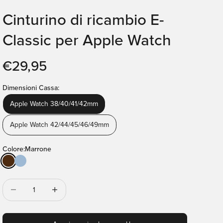
Cinturino di ricambio E-
Classic per Apple Watch
Prezzo scontato
€29,95
Dimensioni Cassa:
Apple Watch 38/40/41/42mm
Apple Watch 42/44/45/46/49mm
Colore:
Marrone
Marrone
Powder Blue
Diminuisci quantità
Diminuisci quantità