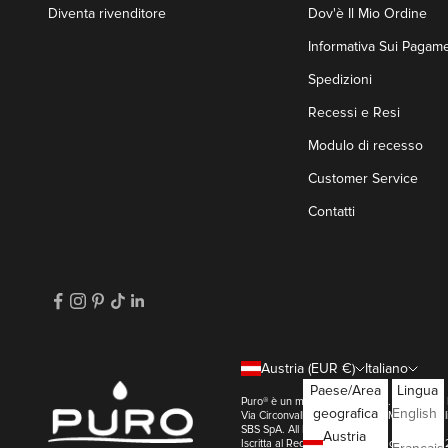
Diventa rivenditore
Dov'è Il Mio Ordine
Informativa Sui Pagame
Spedizioni
Recessi e Resi
Modulo di recesso
Customer Service
Contatti
Austria (EUR €)
Italiano
Paese/Area
Lingua
Puro® è un marchio di SBS SpA. | SBS s.p.
geografica
English
Via Circonvallazione s/n 28010 Miasino - 
SBS SpA. All Right Reserved
Austria
Iscritta al Registro Imprese di Novara REA: 