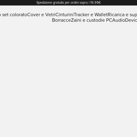
Spedizione gratuita per ordini sopra i 19,95€
o set colorato
Cover e Vetri
Cinturini
Tracker e Wallet
Ricarica e sup
Borracce
Zaini e custodie PC
Audio
Devi