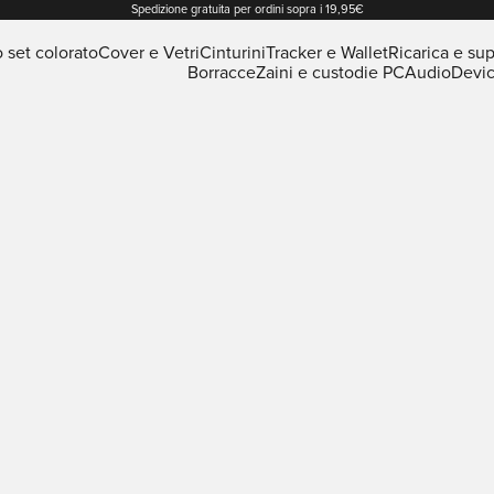
Spedizione gratuita per ordini sopra i 19,95€
o set colorato
Cover e Vetri
Cinturini
Tracker e Wallet
Ricarica e sup
Borracce
Zaini e custodie PC
Audio
Devi