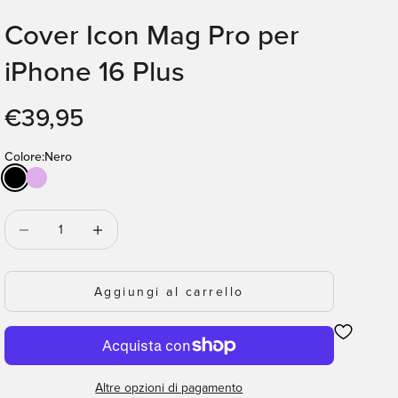
Cover Icon Mag Pro per
iPhone 16 Plus
Prezzo scontato
€39,95
Colore:
Nero
Nero
Coraltastic
Diminuisci quantità
Diminuisci quantità
Aggiungi al carrello
Altre opzioni di pagamento