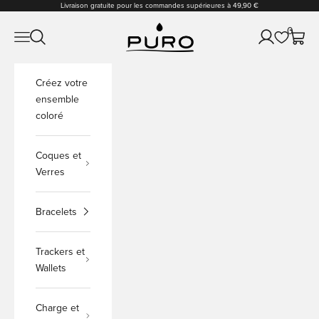
Passer au contenu
Livraison gratuite pour les commandes supérieures à 49,90 €
PURO Shop
0
Ouvrir la navigation
Ouvrir la recherche
Ouvrir le comp
Voir le
Créez votre
ensemble
coloré
Coques et
Verres
Bracelets
Trackers et
Wallets
Charge et