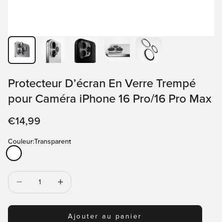
Protecteur D’écran En Verre Trempé
pour Caméra iPhone 16 Pro/16 Pro Max
Prix de vente
€14,99
Couleur:
Transparent
Transparent
Diminuer la quantité
Diminuer la quantité
Ajouter au panier