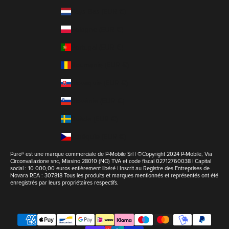
Pays-Bas (EUR €)
Pologne (EUR €)
Portugal (EUR €)
Roumanie (EUR €)
Slovaquie (EUR €)
Slovénie (EUR €)
Suède (EUR €)
Tchéquie (EUR €)
Puro® est une marque commerciale de P-Mobile Srl | ©Copyright 2024 P-Mobile, Via
Circonvallazione snc, Miasino 28010 (NO) TVA et code fiscal 02712760038 | Capital
social : 10 000,00 euros entièrement libéré | Inscrit au Registre des Entreprises de
Novara REA : 307818 Tous les produits et marques mentionnés et représentés ont été
enregistrés par leurs propriétaires respectifs.