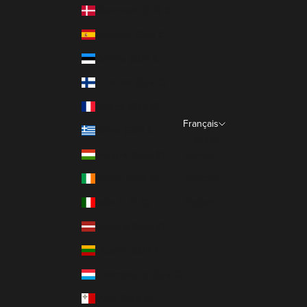
Danemark (EUR €)
Espagne (EUR €)
Estonie (EUR €)
Finlande (EUR €)
France (EUR €)
Français
Grèce (EUR €)
Langue
Hongrie (EUR €)
Italiano
Irlande (EUR €)
Français
Italie (EUR €)
English
Lettonie (EUR €)
Lituanie (EUR €)
Luxembourg (EUR €)
Malte (EUR €)